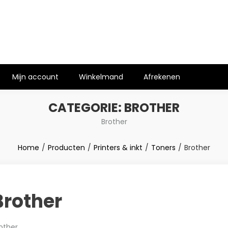
Mijn account
Winkelmand
Afrekenen
CATEGORIE:
BROTHER
Brother
Home
Producten
Printers & inkt
Toners
Brother
Brother
other