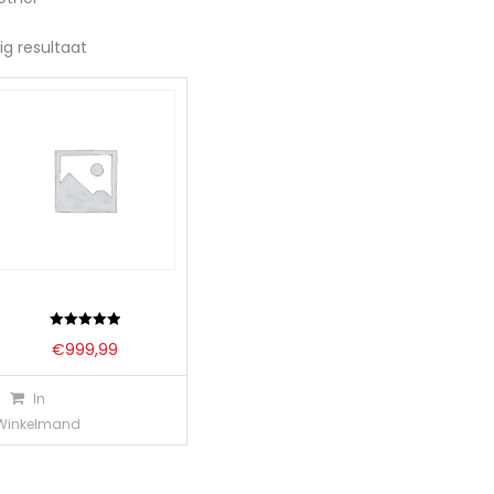
ig resultaat
Waardering
€
999,99
5.00
uit 5
In
Winkelmand