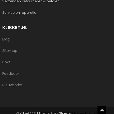
Verzenden, retourneren & betalen
Service en reparatie
KLIKKET.NL
Blog
Sitemap
Links
Feedback
Nieuwsbrief
© Klikket 2021
|
Theme: Easy Store by
Mystery Themes
.