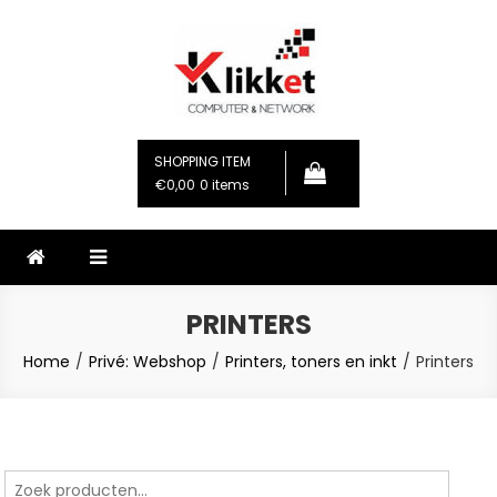
Skip
to
content
Klikket
Computer & Network
SHOPPING ITEM
€0,00
0 items
PRINTERS
Home
Privé: Webshop
Printers, toners en inkt
Printers
Zoeken