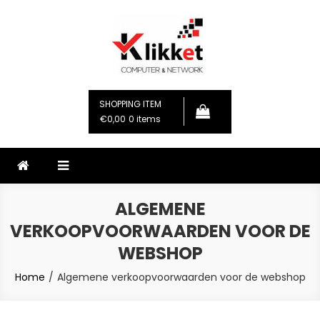
Skip
to
content
Klikket
Computer & Network
SHOPPING ITEM
€0,00
0 items
ALGEMENE
VERKOOPVOORWAARDEN VOOR DE
WEBSHOP
Home
Algemene verkoopvoorwaarden voor de webshop